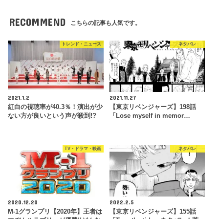
RECOMMEND
こちらの記事も人気です。
トレンド・ニュース
ネタバレ
2021.1.2
2021.11.27
紅白の視聴率が40.3％！演出が少
【東京リベンジャーズ】198話
ない方が良いという声が殺到!?
「Lose myself in memor…
TV・ドラマ・映画
ネタバレ
2020.12.20
2022.2.5
M-1グランプリ【2020年】王者は
【東京リベンジャーズ】155話