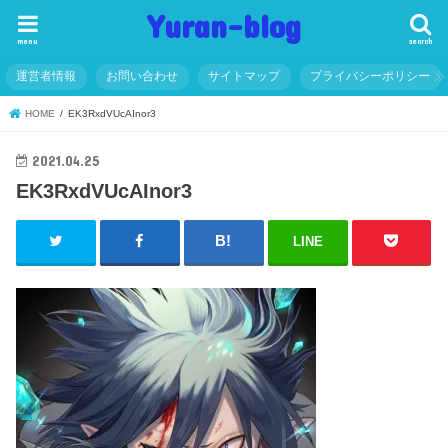
Yuran-blog
menu
search
運営者情報
お問い合わせ
サイトマップ
プライバシーポリシー
HOME
EK3RxdVUcAInor3
2021.04.25
EK3RxdVUcAInor3
LINE