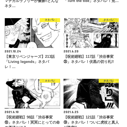
マヂカルラブリーが優勝!!どんな
「Turn the tide」ネタバレ！荒…
ネタ…
ネタバレ
ネタバレ
2021.10.24
2021.6.20
【東京リベンジャーズ】213話
【呪術廻戦】117話「渋谷事変
「Living legends」ネタバ
㉟」ネタバレ！伏黒の切り札!!
レ！…
ネタバレ
ネタバレ
2021.6.10
2021.6.25
【呪術廻戦】98話「渋谷事変
【呪術廻戦】121話「渋谷事変
⑯」ネタバレ！冥冥にとっての命
㊴」ネタバレ！ついに虎杖と真人