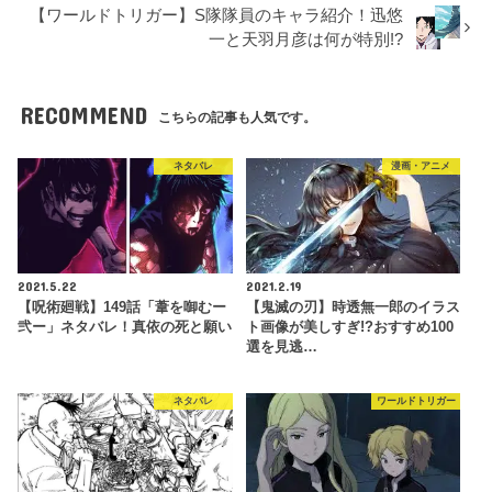
【ワールドトリガー】S隊隊員のキャラ紹介！迅悠
一と天羽月彦は何が特別!?
RECOMMEND
こちらの記事も人気です。
ネタバレ
漫画・アニメ
2021.5.22
2021.2.19
【呪術廻戦】149話「葦を啣むー
【鬼滅の刃】時透無一郎のイラス
弐ー」ネタバレ！真依の死と願い
ト画像が美しすぎ!?おすすめ100
選を見逃…
ネタバレ
ワールドトリガー