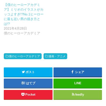
【僕のヒーローアカデミ
ア】ミリオのイラストがカ
ッコよすぎ!?No.1ヒーロー
に最も近い男の描き方と
は!?
2021年4月28日
僕のヒーローアカデミア
僕のヒーローアカデミア
漫画・アニメ
ポスト
シェア
はてブ
LINE
Pocket
feedly