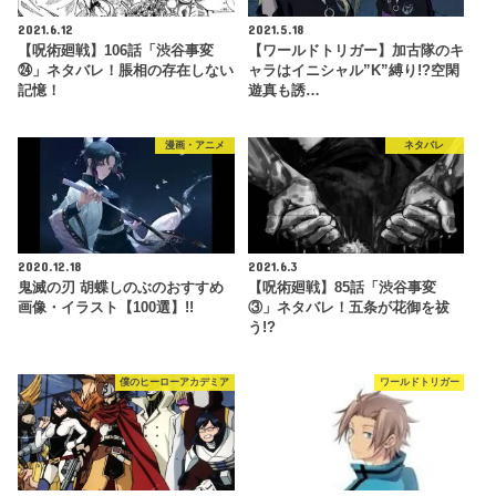
2021.6.12
2021.5.18
【呪術廻戦】106話「渋谷事変
【ワールドトリガー】加古隊のキ
㉔」ネタバレ！脹相の存在しない
ャラはイニシャル”K”縛り!?空閑
記憶！
遊真も誘…
漫画・アニメ
ネタバレ
2020.12.18
2021.6.3
鬼滅の刃 胡蝶しのぶのおすすめ
【呪術廻戦】85話「渋谷事変
画像・イラスト【100選】!!
③」ネタバレ！五条が花御を祓
う!?
僕のヒーローアカデミア
ワールドトリガー