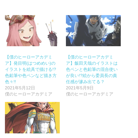
【僕のヒーローアカデミ
【僕のヒーローアカデミ
ア】発目明(はつめめい)の
ア】飯田天哉のイラストは
イラストを絵具で描ける!?
色ペンと色鉛筆の混合使い
色鉛筆や色ペンなど描き方
が良い!?絵から委員長の責
色々!!
任感が滲み出てる？
2021年5月12日
2021年5月9日
僕のヒーローアカデミア
僕のヒーローアカデミア