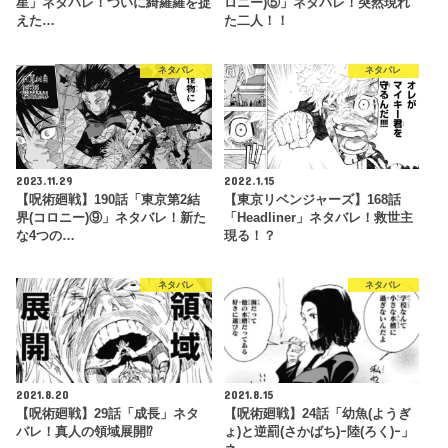
星」ネタバレ！ついに綺羅羅を捉
ロニー)⑤」ネタバレ！突然現れ
えた…
た二人！！
ネタバレ
ネタバレ
2023.11.29
2022.1.15
【呪術廻戦】190話「東京第2結
【東京リベンジャーズ】168話
界(コロニー)⑨」ネタバレ！新た
「Headliner」ネタバレ！救世主
な4つの…
現る！？
ネタバレ
ネタバレ
2021.8.20
2021.8.15
【呪術廻戦】29話「成長」ネタ
【呪術廻戦】24話「幼魚(ようぎ
バレ！真人の領域展開⁉
ょ)と逆罰(さかばち)ｰ陸(ろく)ｰ」