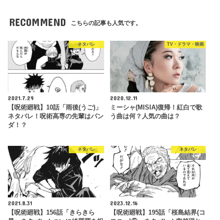
RECOMMEND
こちらの記事も人気です。
ネタバレ
TV・ドラマ・映画
2021.7.29
2020.12.11
【呪術廻戦】10話「雨後(うご)」
ミーシャ(MISIA)復帰！紅白で歌
ネタバレ！呪術高専の先輩はパン
う曲は何？人気の曲は？
ダ！？
ネタバレ
ネタバレ
2021.8.31
2023.12.16
【呪術廻戦】156話「きらきら
【呪術廻戦】195話「桜島結界(コ