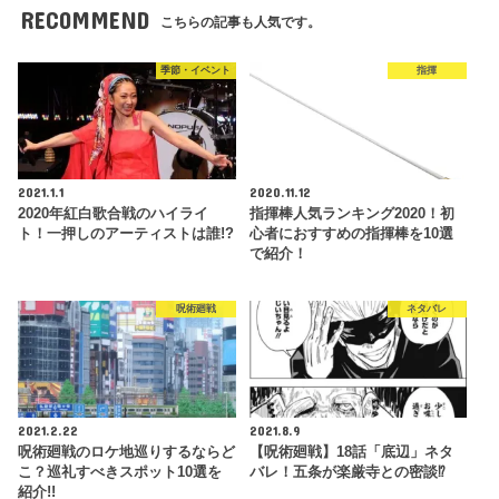
RECOMMEND
こちらの記事も人気です。
季節・イベント
指揮
2021.1.1
2020.11.12
2020年紅白歌合戦のハイライ
指揮棒人気ランキング2020！初
ト！一押しのアーティストは誰!?
心者におすすめの指揮棒を10選
で紹介！
呪術廻戦
ネタバレ
2021.2.22
2021.8.9
呪術廻戦のロケ地巡りするならど
【呪術廻戦】18話「底辺」ネタ
こ？巡礼すべきスポット10選を
バレ！五条が楽厳寺との密談⁉
紹介!!