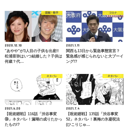
芸能・歌手
コロナ
2020.12.10
2021.1.11
"あやや"が3人目の子供を出産!!
関西も13日から緊急事態宣言？
松浦亜弥はいつ結婚した？子供は
緊急感が感じられないと大ブーイ
何歳？代…
ング!?
ネタバレ
ネタバレ
2021.6.20
2021.7.4
【呪術廻戦】116話「渋谷事変
【呪術廻戦】135話「渋谷事変
㉞」ネタバレ！漏瑚の成りたかっ
52」ネタバレ！裏梅の氷凝呪法
たもの!?
(ひこりじゅ…