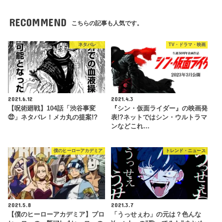
RECOMMEND
こちらの記事も人気です。
ネタバレ
TV・ドラマ・映画
2021.6.12
2021.4.3
【呪術廻戦】104話「渋谷事変
『シン・仮面ライダー』の映画発
㉒」ネタバレ！メカ丸の提案!?
表!?ネットではシン・ウルトラマ
ンなどこれ…
僕のヒーローアカデミア
トレンド・ニュース
2021.5.8
2021.3.7
【僕のヒーローアカデミア】プロ
「うっせぇわ」の元は？色んな