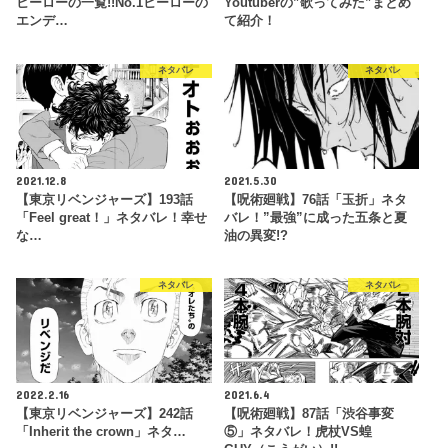
ヒーローの一覧!!No.1ヒーローの
Youtuberの”歌ってみた”まとめ
エンデ…
て紹介！
ネタバレ
ネタバレ
2021.12.8
2021.5.30
【東京リベンジャーズ】193話
【呪術廻戦】76話「玉折」ネタ
「Feel great！」ネタバレ！幸せ
バレ！”最強”に成った五条と夏
な…
油の異変!?
ネタバレ
ネタバレ
2022.2.16
2021.6.4
【東京リベンジャーズ】242話
【呪術廻戦】87話「渋谷事変
「Inherit the crown」ネタ…
⑤」ネタバレ！虎杖VS蝗