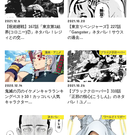
2021.12.6
2021.10.20
【呪術廻戦】167話「東京第1結
【東京リベンジャーズ】227話
界(コロニー)⑦」ネタバレ！レジ
「Gangster」ネタバレ！サウス
ィとの交…
の過去…
漫画・アニメ
ブラッククローバー
2020.12.14
2021.10.26
鬼滅の刃のイケメンキャラランキ
【ブラッククローバー】310話
ングベスト10！カッコいい人気
「正邪の恒心(こうしん)」のネタ
キャラクター…
バレ！ユノ…
ネタバレ
ワールドトリガー