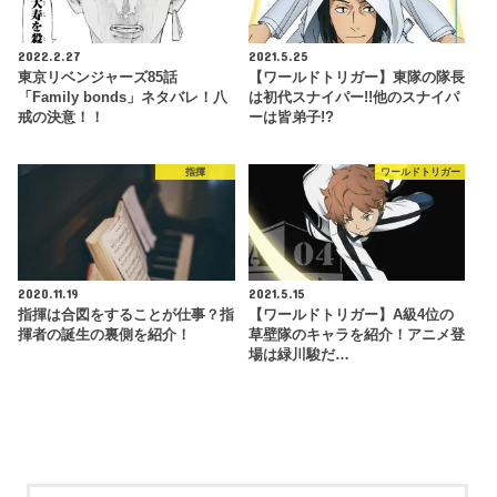
2022.2.27
2021.5.25
東京リベンジャーズ85話
【ワールドトリガー】東隊の隊長
「Family bonds」ネタバレ！八
は初代スナイパー!!他のスナイパ
戒の決意！！
ーは皆弟子!?
指揮
ワールドトリガー
2020.11.19
2021.5.15
指揮は合図をすることが仕事？指
【ワールドトリガー】A級4位の
揮者の誕生の裏側を紹介！
草壁隊のキャラを紹介！アニメ登
場は緑川駿だ…