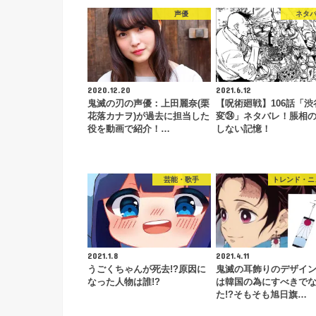
声優
ネタ
2020.12.20
2021.6.12
鬼滅の刃の声優：上田麗奈(栗
【呪術廻戦】106話「渋
花落カナヲ)が過去に担当した
変㉔」ネタバレ！脹相
役を動画で紹介！…
しない記憶！
芸能・歌手
トレンド・ニ
2021.1.8
2021.4.11
うごくちゃんが死去!?原因に
鬼滅の耳飾りのデザイ
なった人物は誰!?
は韓国の為にすべきで
た!?そもそも旭日旗…