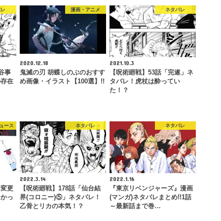
バレ
漫画・アニメ
ネタバレ
2020.12.18
2021.10.3
谷事
鬼滅の刃 胡蝶しのぶのおすす
【呪術廻戦】53話「完遂」ネ
の存在
め画像・イラスト【100選】!!
タバレ！虎杖は酔ってい
た！？
ュース
ネタバレ
ネタバレ
2022.3.14
2022.1.16
ン変更
【呪術廻戦】178話「仙台結
『東京リベンジャーズ』漫画
なかっ
界(コロニー)⑤」ネタバレ！
(マンガ)ネタバレまとめ!!1話
乙骨とリカの本気！？
～最新話まで巻…