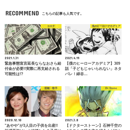
RECOMMEND
こちらの記事も人気です。
コロナ
僕のヒーローアカデミア
2021.1.31
2021.4.19
緊急事態宣言延長ならなおさら給
【僕のヒーローアカデミア】309
付金が必要!!実際に再支給される
話「子どもじゃいられない」ネタ
可能性は!?
バレ！緑谷…
芸能・歌手
Dr.Stone
2020.12.10
2021.3.8
"あやや"が3人目の子供を出産!!
【ドクターストーン】石神千空の