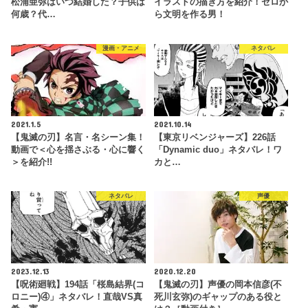
松浦亜弥はいつ結婚した？子供は
イラストの描き方を紹介！ゼロか
何歳？代…
ら文明を作る男！
漫画・アニメ
ネタバレ
2021.1.5
2021.10.14
【鬼滅の刃】名言・名シーン集！
【東京リベンジャーズ】226話
動画で＜心を揺さぶる・心に響く
「Dynamic duo」ネタバレ！ワ
＞を紹介!!
カと…
ネタバレ
声優
2023.12.13
2020.12.20
【呪術廻戦】194話「桜島結界(コ
【鬼滅の刃】声優の岡本信彦(不
ロニー)④」ネタバレ！直哉VS真
死川玄弥)のギャップのある役と