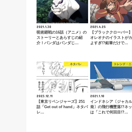
2021.1.30
2021.4.25
呪術廻戦の16話（アニメ）の
【ブラッククローバー
ストーリーとあらすじの紹
オレオナのイラストが
介！パンダはパンダじ…
よすぎ!?鉛筆だけで…
ネタバレ
トレンド・ニ
2023.12.11
2021.1.10
【東京リベンジャーズ】251
インドネシア〔ジャカ
話「Get out of hand」ネタバ
発〕の飛行機墜落!?ネ
レ…
は「これで何回目!?…