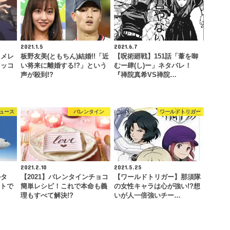
2021.1.5
2021.6.7
】メレ
板野友美(ともちん)結婚!!「近
【呪術廻戦】151話「葦を啣
カッコ
い将来に離婚する!?」という
むー肆(し)ー」ネタバレ！
声が殺到!?
『禅院真希VS禅院…
ュース
バレンタイン
ワールドトリガー
2021.2.10
2021.5.25
ルタ
【2021】バレンタインチョコ
【ワールドトリガー】那須隊
ットで
簡単レシピ！これで本命も義
の女性キャラは心が強い!?想
理もすべて解決!?
いが人一倍強いチー…