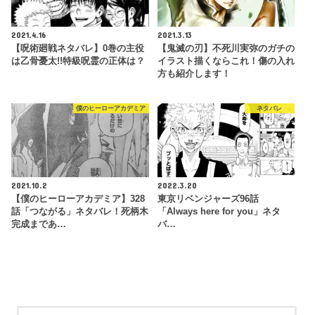
2021.4.16
2021.3.13
【呪術廻戦ネタバレ】0巻の主役
【鬼滅の刃】不死川実弥のガチの
は乙骨憂太!!特級呪霊の正体は？
イラスト描くならこれ！傷の入れ
方も紹介します！
僕のヒーローアカデミア
ネタバレ
2021.10.2
2022.3.20
【僕のヒーローアカデミア】328
東京リベンジャーズ96話
話「つながる」ネタバレ！死柄木
「Always here for you」ネタ
完成まであ…
バ…