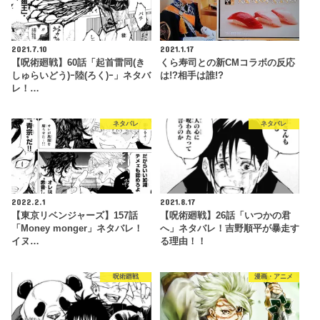
2021.7.10
2021.1.17
【呪術廻戦】60話「起首雷同(き
くら寿司との新CMコラボの反応
しゅらいどう)ｰ陸(ろく)ｰ」ネタバ
は!?相手は誰!?
レ！…
ネタバレ
ネタバレ
2022.2.1
2021.8.17
【東京リベンジャーズ】157話
【呪術廻戦】26話「いつかの君
「Money monger」ネタバレ！
へ」ネタバレ！吉野順平が暴走す
イヌ…
る理由！！
呪術廻戦
漫画・アニメ