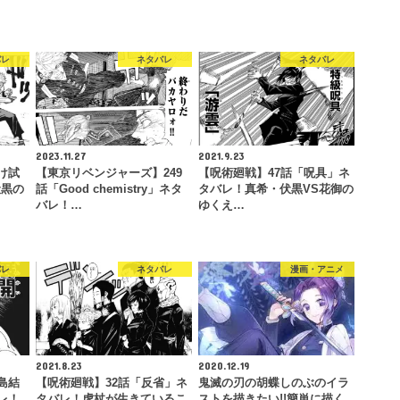
バレ
ネタバレ
ネタバレ
2023.11.27
2021.9.23
け試
【東京リベンジャーズ】249
【呪術廻戦】47話「呪具」ネ
伏黒の
話「Good chemistry」ネタ
タバレ！真希・伏黒VS花御の
バレ！…
ゆくえ…
バレ
ネタバレ
漫画・アニメ
2021.8.23
2020.12.19
島結
【呪術廻戦】32話「反省」ネ
鬼滅の刃の胡蝶しのぶのイラ
レ！
タバレ！虎杖が生きているこ
ストを描きたい!!簡単に描く