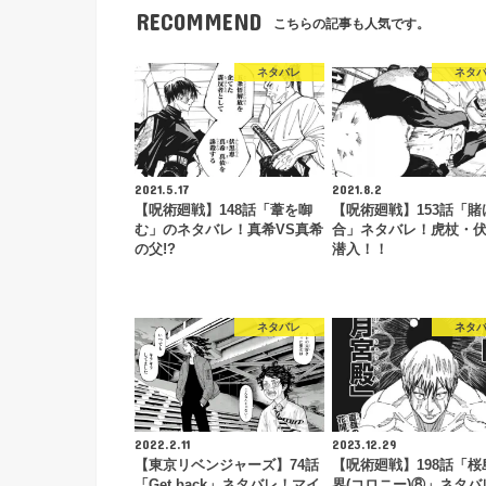
RECOMMEND
こちらの記事も人気です。
ネタバレ
ネタ
2021.5.17
2021.8.2
【呪術廻戦】148話「葦を啣
【呪術廻戦】153話「賭
む」のネタバレ！真希VS真希
合」ネタバレ！虎杖・
の父!?
潜入！！
ネタバレ
ネタ
2022.2.11
2023.12.29
【東京リベンジャーズ】74話
【呪術廻戦】198話「桜
「Get back」ネタバレ！マイ
界(コロニー)⑧」ネタバ