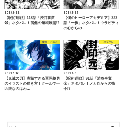
2021.6.22
2021.8.29
【呪術廻戦】118話「渋谷事変
【僕のヒーローアカデミア】323
㊱」ネタバレ！宿儺の領域展開!?
話「一歩」ネタバレ！ウラビティ
の心からの…
漫画・アニメ
ネタバレ
2021.3.17
2021.6.5
【鬼滅の刃】寡黙すぎる冨岡義勇
【呪術廻戦】91話「渋谷事変
のイラストの描き方！クールで一
⑨」ネタバレ！メカ丸からの指
匹狼なのはわ…
令!?