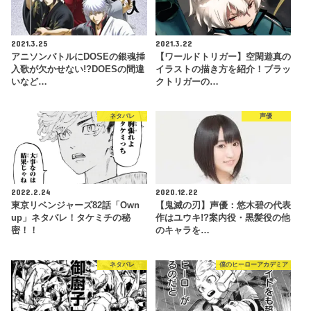
2021.3.25
2021.3.22
アニソンバトルにDOSEの銀魂挿
【ワールドトリガー】空閑遊真の
入歌が欠かせない!?DOESの間違
イラストの描き方を紹介！ブラッ
いなど…
クトリガーの…
ネタバレ
声優
2022.2.24
2020.12.22
東京リベンジャーズ82話「Own
【鬼滅の刃】声優：悠木碧の代表
up」ネタバレ！タケミチの秘
作はユウキ!?案内役・黒髪役の他
密！！
のキャラを…
ネタバレ
僕のヒーローアカデミア