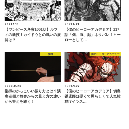
2021.1.10
2021.6.21
【ワンピース考察1001話】ルフ
【僕のヒーローアカデミア】317
ィの新技！カイドウとの戦いの展
話「傷、血、泥」ネタバレ！ヒー
開は？
ローとして…
指揮
僕のヒーローアカデミア
2020.11.20
2021.4.27
指揮のかっこいい振り方とは？演
【僕のヒーローアカデミア】切島
奏者側と観客からの見え方の違い
鋭児郎は硬くて男らしくて人気抜
から答えを導く！
群!?イラス…