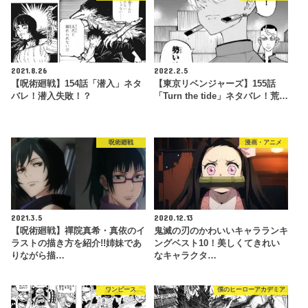
2021.8.26
2022.2.5
【呪術廻戦】154話「潜入」ネタ
【東京リベンジャーズ】155話
バレ！潜入失敗！？
「Turn the tide」ネタバレ！荒…
呪術廻戦
漫画・アニメ
2021.3.5
2020.12.13
【呪術廻戦】禪院真希・真依のイ
鬼滅の刃のかわいいキャラランキ
ラストの描き方を紹介!!姉妹であ
ングベスト10！美しくてきれい
りながら描…
なキャラクタ…
ワンピース
僕のヒーローアカデミア