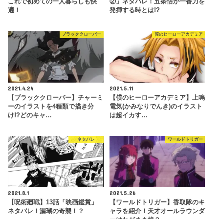
これで初めての一人暮らしも快
②」ネタバレ！五条悟が一番力を
適！
発揮する時とは!?
ブラッククローバー
僕のヒーローアカデミア
2021.4.24
2021.5.11
【ブラッククローバー】チャーミ
【僕のヒーローアカデミア】上鳴
ーのイラストを4種類で描き分
電気(かみなりでんき)のイラスト
け!?どのキャ…
は超イカす…
ネタバレ
ワールドトリガー
2021.8.1
2021.5.26
【呪術廻戦】13話「映画鑑賞」
【ワールドトリガー】香取隊のキ
ネタバレ！漏瑚の奇襲！？
ャラを紹介！天才オールラウンダ