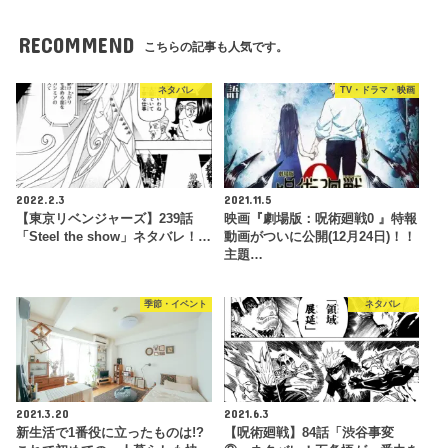
RECOMMEND
こちらの記事も人気です。
ネタバレ
TV・ドラマ・映画
2022.2.3
2021.11.5
【東京リベンジャーズ】239話
映画『劇場版：呪術廻戦0 』特報
「Steel the show」ネタバレ！…
動画がついに公開(12月24日)！！
主題…
季節・イベント
ネタバレ
2021.3.20
2021.6.3
新生活で1番役に立ったものは!?
【呪術廻戦】84話「渋谷事変