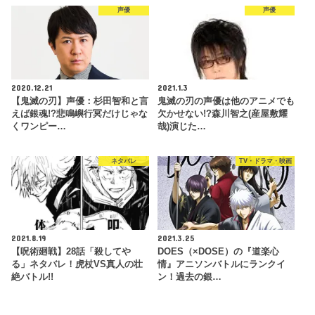
声優
声優
2020.12.21
2021.1.3
【鬼滅の刃】声優：杉田智和と言
鬼滅の刃の声優は他のアニメでも
えば銀魂!?悲鳴嶼行冥だけじゃな
欠かせない!?森川智之(産屋敷耀
くワンピー…
哉)演じた…
ネタバレ
TV・ドラマ・映画
2021.8.19
2021.3.25
【呪術廻戦】28話「殺してや
DOES（×DOSE）の『道楽心
る」ネタバレ！虎杖VS真人の壮
情』アニソンバトルにランクイ
絶バトル!!
ン！過去の銀…