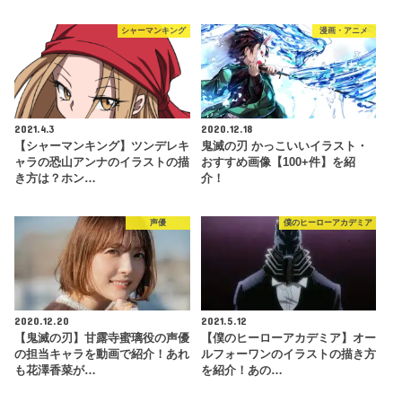
シャーマンキング
漫画・アニメ
2021.4.3
2020.12.18
【シャーマンキング】ツンデレキ
鬼滅の刃 かっこいいイラスト・
ャラの恐山アンナのイラストの描
おすすめ画像【100+件】を紹
き方は？ホン…
介！
声優
僕のヒーローアカデミア
2020.12.20
2021.5.12
【鬼滅の刃】甘露寺蜜璃役の声優
【僕のヒーローアカデミア】オー
の担当キャラを動画で紹介！あれ
ルフォーワンのイラストの描き方
も花澤香菜が…
を紹介！あの…