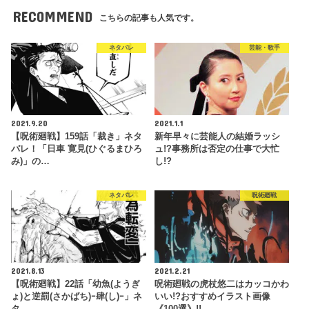
RECOMMEND
こちらの記事も人気です。
ネタバレ
芸能・歌手
2021.9.20
2021.1.1
【呪術廻戦】159話「裁き」ネタ
新年早々に芸能人の結婚ラッシ
バレ！「日車 寛見(ひぐるまひろ
ュ!?事務所は否定の仕事で大忙
み)」の…
し!?
ネタバレ
呪術廻戦
2021.8.13
2021.2.21
【呪術廻戦】22話「幼魚(ようぎ
呪術廻戦の虎杖悠二はカッコかわ
ょ)と逆罰(さかばち)ｰ肆(し)ｰ」ネ
いい!?おすすめイラスト画像