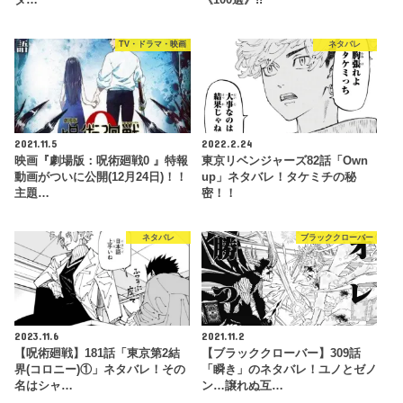
タ…
《100選》!!
TV・ドラマ・映画
ネタバレ
2021.11.5
2022.2.24
映画『劇場版：呪術廻戦0 』特報
東京リベンジャーズ82話「Own
動画がついに公開(12月24日)！！
up」ネタバレ！タケミチの秘
主題…
密！！
ネタバレ
ブラッククローバー
2023.11.6
2021.11.2
【呪術廻戦】181話「東京第2結
【ブラッククローバー】309話
界(コロニー)①」ネタバレ！その
「瞬き」のネタバレ！ユノとゼノ
名はシャ…
ン…譲れぬ互…