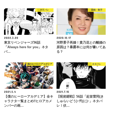
ネタバレ
芸能・歌手
2022.3.20
2020.12.17
東京リベンジャーズ96話
河野景子再婚！貴乃花との離婚の
「Always here for you」ネタ
原因は？暴露本には何が書いてあ
バ…
る？
僕のヒーローアカデミア
ネタバレ
2021.5.4
2021.7.15
【僕のヒーローアカデミア】全キ
【呪術廻戦】56話「起首雷同(き
ャラクタ一覧まとめ!!ヒロアカメ
しゅらいどう)ｰ弐(に)ｰ」ネタバ
ンバーの画…
レ！伏…