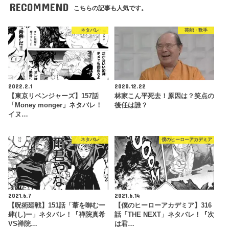
RECOMMEND
こちらの記事も人気です。
ネタバレ
芸能・歌手
2022.2.1
2020.12.22
【東京リベンジャーズ】157話
林家こん平死去！原因は？笑点の
「Money monger」ネタバレ！
後任は誰？
イヌ…
ネタバレ
僕のヒーローアカデミア
2021.6.7
2021.6.14
【呪術廻戦】151話「葦を啣むー
【僕のヒーローアカデミア】316
肆(し)ー」ネタバレ！『禅院真希
話「THE NEXT」ネタバレ！『次
VS禅院…
は君…