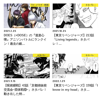
TV・ドラマ・映画
ネタバレ
2021.3.25
2021.10.24
DOES（×DOSE）の『道楽心
【東京リベンジャーズ】213話
情』アニソンバトルにランクイ
「Living legends」ネタバ
ン！過去の銀…
レ！…
ネタバレ
ネタバレ
2021.9.15
2022.1.29
【呪術廻戦】43話「京都姉妹校
【東京リベンジャーズ】159話「I
交流会ｰ団体戦⑩ｰ」ネタバレ！
know in my head」ネタ…
動き出した特…