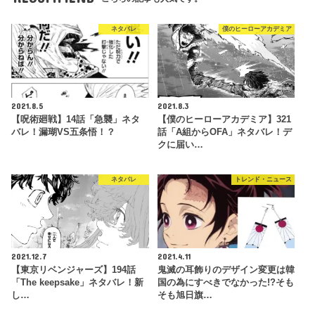
ネタバレ
僕のヒーローアカデミア
2021.8.5
2021.8.3
【呪術廻戦】14話「急襲」ネタ
【僕のヒーローアカデミア】321
バレ！漏瑚VS五条悟！？
話「A組からOFA」ネタバレ！デ
クに届い…
ネタバレ
トレンド・ニュース
2021.12.7
2021.4.11
【東京リベンジャーズ】194話
鬼滅の耳飾りのデザイン変更は韓
「The keepsake」ネタバレ！新
国の為にすべきでなかった!?そも
し…
そも旭日旗…