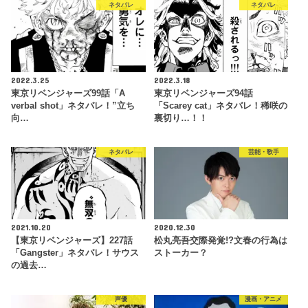
ネタバレ
ネタバレ
2022.3.25
2022.3.18
東京リベンジャーズ99話「A
東京リベンジャーズ94話
verbal shot」ネタバレ！”立ち
「Scarey cat」ネタバレ！稀咲の
向…
裏切り…！！
ネタバレ
芸能・歌手
2021.10.20
2020.12.30
【東京リベンジャーズ】227話
松丸亮吾交際発覚!?文春の行為は
「Gangster」ネタバレ！サウス
ストーカー？
の過去…
声優
漫画・アニメ