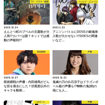
TV・ドラマ・映画
トレンド・ニュース
2020.12.24
2021.3.25
えんとつ町のプペルの主題歌が大
アニソンバトルにDOSEの銀魂挿
人気!?カバーは誰？ネットでは感
入歌が欠かせない!?DOESの間違
動の声殺到!?
いなど…
呪術廻戦
声優
2020.12.27
2020.12.23
呪術廻戦の声優：内田雄馬がどん
鬼滅の刃の白石涼子はドラゴンボ
な役を過去にした？伏黒恵以外の
ール超の声優も!?蜘蛛の鬼(姉)の
キャラを動画…
他にも人…
ネタバレ
声優