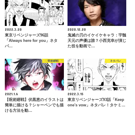
2022.3.20
2020.12.20
東京リベンジャーズ96話
鬼滅の刃のイケイケキャラ：宇髄
「Always here for you」ネタ
天元の声優は誰？小西克幸が演じ
バ…
た役を動画で…
呪術廻戦
ネタバレ
2021.1.6
2022.3.15
【呪術廻戦】伏黒恵のイラストは
東京リベンジャーズ93話「Keep
簡単に描ける？シャーペンでも描
one's vow」ネタバレ！タケミ…
ける方法を動…