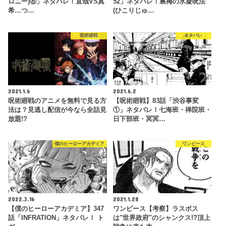
ロニー)⑧」ネタバレ！直哉VS真
52」ネタバレ！裏梅の氷凝呪法
希…つ…
(ひこりじゅ…
呪術廻戦
ネタバレ
2021.1.6
2021.6.2
呪術廻戦のアニメを無料で見る方
【呪術廻戦】83話「渋谷事変
法は？見逃し配信が今なら全話見
①」ネタバレ！七海班・禅院班・
放題!?
日下部班・冥冥…
僕のヒーローアカデミア
ワンピース
2022.3.16
2021.1.28
【僕のヒーローアカデミア】347
ワンピース【考察】ラスボス
話「INFRATION」ネタバレ！ ト
は"世界政府"のシャンクス!?頂上