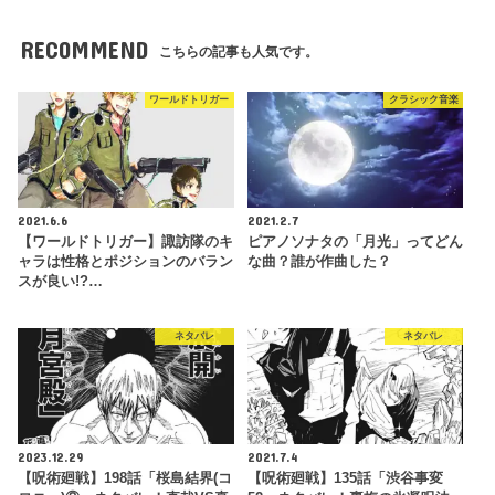
RECOMMEND
こちらの記事も人気です。
ワールドトリガー
クラシック音楽
2021.6.6
2021.2.7
【ワールドトリガー】諏訪隊のキ
ピアノソナタの「月光」ってどん
ャラは性格とポジションのバラン
な曲？誰が作曲した？
スが良い!?…
ネタバレ
ネタバレ
2023.12.29
2021.7.4
【呪術廻戦】198話「桜島結界(コ
【呪術廻戦】135話「渋谷事変