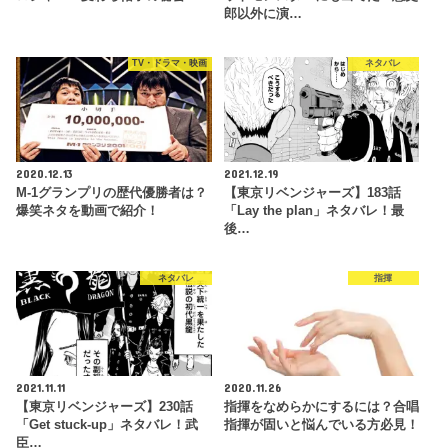
郎以外に演…
TV・ドラマ・映画
ネタバレ
2020.12.13
2021.12.19
M-1グランプリの歴代優勝者は？
【東京リベンジャーズ】183話
爆笑ネタを動画で紹介！
「Lay the plan」ネタバレ！最
後…
ネタバレ
指揮
2021.11.11
2020.11.26
【東京リベンジャーズ】230話
指揮をなめらかにするには？合唱
「Get stuck-up」ネタバレ！武
指揮が固いと悩んでいる方必見！
臣…