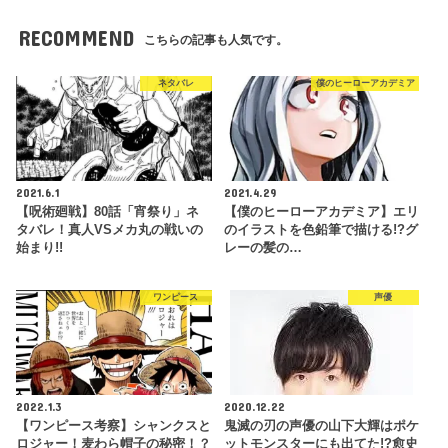
RECOMMEND
こちらの記事も人気です。
ネタバレ
僕のヒーローアカデミア
2021.6.1
2021.4.29
【呪術廻戦】80話「宵祭り」ネ
【僕のヒーローアカデミア】エリ
タバレ！真人VSメカ丸の戦いの
のイラストを色鉛筆で描ける!?グ
始まり!!
レーの髪の…
ワンピース
声優
2022.1.3
2020.12.22
【ワンピース考察】シャンクスと
鬼滅の刃の声優の山下大輝はポケ
ロジャー！麦わら帽子の秘密！？
ットモンスターにも出てた!?愈史