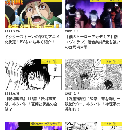
2021.3.26
2021.5.6
ドクターストーンの第3期アニメ
【僕のヒーローアカデミア】敵
化決定！PVをいち早く紹介！
（ヴィラン）連合集結!!最も強い
のは死柄木弔…
ネタバレ
ネタバレ
2021.6.18
2021.6.14
【呪術廻戦】113話「渋谷事変
【呪術廻戦】152話「葦を啣むー
㉛」ネタバレ！甚爾と伏黒の会
跋(ばつ)ー」ネタバレ！禅院家の
話!?
幕切れ！
僕のヒーローアカデミア
ネタバレ