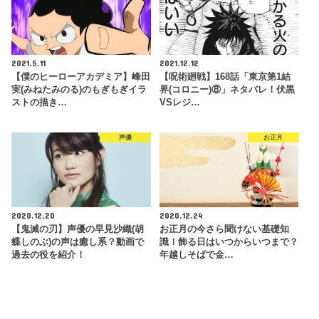
2021.5.11
2021.12.12
【僕のヒーローアカデミア】峰田
【呪術廻戦】168話「東京第1結
実(みねたみのる)のもぎもぎイラ
界(コロニー)⑧」ネタバレ！伏黒
ストの描き…
VSレジ…
声優
お正月
2020.12.20
2020.12.24
【鬼滅の刃】声優の早見沙織(胡
お正月の今さら聞けない基礎知
蝶しのぶ)の声は癒し系？動画で
識！飾る日はいつからいつまで？
過去の役を紹介！
年越しそばで金…