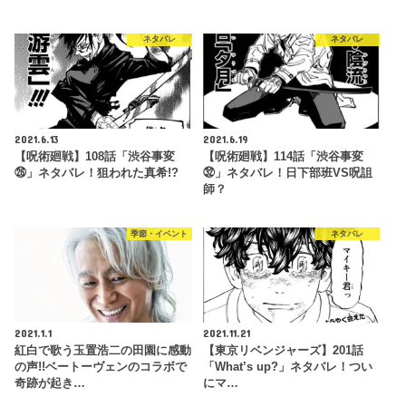
ネタバレ
ネタバレ
2021.6.13
2021.6.19
【呪術廻戦】108話「渋谷事変
【呪術廻戦】114話「渋谷事変
㉖」ネタバレ！狙われた真希!?
㉜」ネタバレ！日下部班VS呪詛
師？
季節・イベント
ネタバレ
2021.1.1
2021.11.21
紅白で歌う玉置浩二の田園に感動
【東京リベンジャーズ】201話
の声!!ベートーヴェンのコラボで
「What’s up?」ネタバレ！つい
奇跡が起き…
にマ…