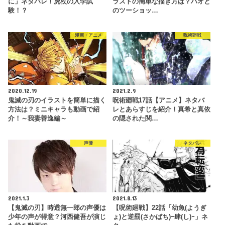
に」ネタバレ！虎杖の入学試
ラストの簡単な描き方は？ハオと
験！？
のツーショッ…
漫画・アニメ
呪術廻戦
2020.12.19
2021.2.9
鬼滅の刃のイラストを簡単に描く
呪術廻戦17話【アニメ】ネタバ
方法は？ミニキャラも動画で紹
レとあらすじを紹介！真希と真依
介！～我妻善逸編～
の隠された関…
声優
ネタバレ
2021.1.3
2021.8.13
【鬼滅の刃】時透無一郎の声優は
【呪術廻戦】22話「幼魚(ようぎ
少年の声が得意？河西健吾が演じ
ょ)と逆罰(さかばち)ｰ肆(し)ｰ」ネ