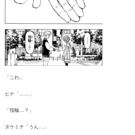
「これ」
ヒナ「……」
「指輪…？」
タケミチ「うん…」