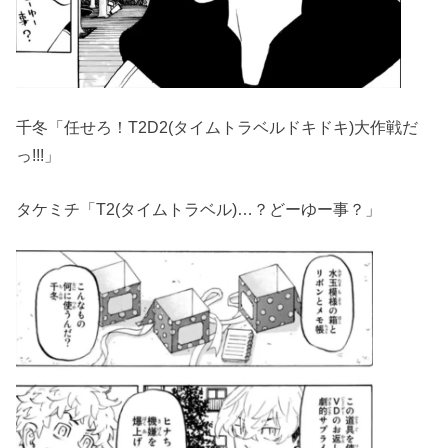
千冬「任せろ！T2D2(タイムトラベルドキドキ)大作戦だ
っ!!!」
タケミチ「T2(タイムトラベル)…？どーゆー事？」