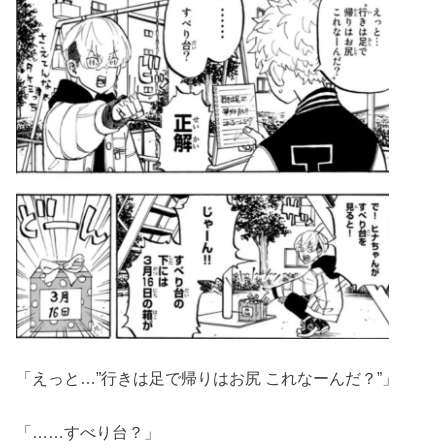
「えっと…”行きは足で帰りはお尻 これなーんだ？”」
「……すべり台？」