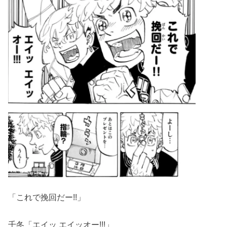
「これで挽回だー!!」
千冬「エイッ エイッオー!!!」