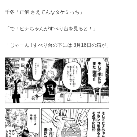
千冬「正解 さえてんなタケミっち」
「で！ヒナちゃんがすべり台を見ると！」
「じゃーん!! すべり台の下には 3月16日の箱が」