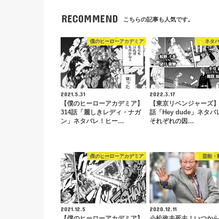
RECOMMEND
こちらの記事も人気です。
僕のヒーローアカデミア
ネタ
2021.5.31
2022.3.17
【僕のヒーローアカデミア】
【東京リベンジャーズ】2
314話「麗しきレディ・ナガ
話「Hey dude」ネタバ
ン」ネタバレ！ヒー…
それぞれの因…
僕のヒーローアカデミア
芸能・
2021.12.5
2020.12.11
【僕のヒーローアカデミア】
小松政夫死去！いつか