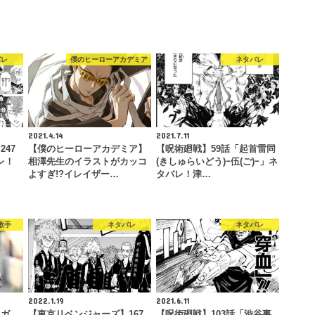
バレ
僕のヒーローアカデミア
ネタバレ
2021.4.14
2021.7.11
47
【僕のヒーローアカデミア】
【呪術廻戦】59話「起首雷同
レ！
相澤先生のイラストがカッコ
(きしゅらいどう)ｰ伍(ご)ｰ」ネ
よすぎ!?イレイザー…
タバレ！津…
歌手
ネタバレ
ネタバレ
2022.1.19
2021.6.11
らガ
【東京リベンジャーズ】167
【呪術廻戦】103話「渋谷事