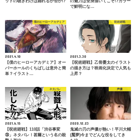
ットの聴きわけは踊れるか否か!?
の魅力は全身描いてこそ!?カラー
で鮮明にな…
僕のヒーローアカデミア
呪術廻戦
2021.4.10
2021.3.30
【僕のヒーローアカデミア】オー
【呪術廻戦】乙骨憂太のイラスト
バーホールのくちばしは意外と簡
の描き方は？映画化決定で人気も
単？イラスト…
上昇？
ネタバレ
声優
2021.6.15
2020.12.23
【呪術廻戦】110話「渋谷事変
鬼滅の刃の声優が熱い！平川大輔
㉘」ネタバレ！甚爾という名の殺
(魘夢)今までどんな役をしてき