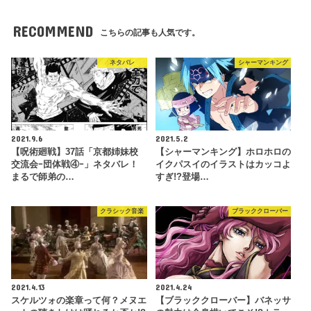
RECOMMEND
こちらの記事も人気です。
ネタバレ
シャーマンキング
2021.9.6
2021.5.2
【呪術廻戦】37話「京都姉妹校
【シャーマンキング】ホロホロの
交流会ｰ団体戦④ｰ」ネタバレ！
イクパスイのイラストはカッコよ
まるで師弟の…
すぎ!?登場…
クラシック音楽
ブラッククローバー
2021.4.13
2021.4.24
スケルツォの楽章って何？メヌエ
【ブラッククローバー】バネッサ