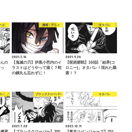
ース
漫画・アニメ
ネタバレ
2021.3.16
2021.9.26
でんの
【鬼滅の刃】伊黒小芭内のイ
【呪術廻戦】160話「結界(コ
だっ
ラストはどうやって描く？蛇
ロニー)」ネタバレ！現れた羂
の鏑丸も忘れずに！
索！？
バレ
ブラッククローバー
ネタバレ
2021.7.20
2023.12.11
谷事変
【ブラッククローバー】300
【東京リベンジャーズ】251