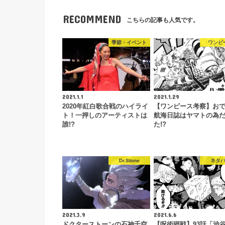
RECOMMEND
こちらの記事も人気です。
季節・イベント
ワンピ
2021.1.1
2021.1.29
2020年紅白歌合戦のハイライ
【ワンピース考察】お
ト！一押しのアーティストは
航海日誌はヤマトの為
誰!?
た!?
Dr.Stone
ネタ
2021.3.9
2021.6.6
ドクターストーンの石神千空
【呪術廻戦】93話「渋