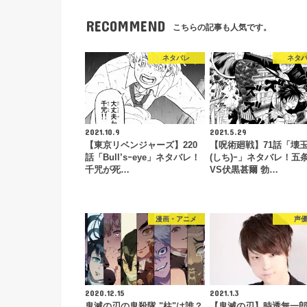
RECOMMEND
こちらの記事も人気です。
ネタバレ
ネタ
2021.10.9
2021.5.29
【東京リベンジャーズ】220
【呪術廻戦】71話「壊玉
話「Bull’sｰeye」ネタバレ！
(しち)ｰ」ネタバレ！五
千咒が死…
VS伏黒甚爾 勃…
漫画・アニメ
声
2020.12.15
2021.1.3
鬼滅の刃の鬼殺隊 "柱"は誰？
【鬼滅の刃】時透無一