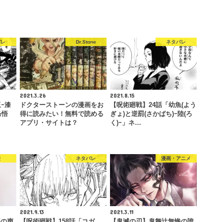
バレ
Dr.Stone
ネタバレ
2021.3.26
2021.8.15
ｰ漆
ドクターストーンの漫画をお
【呪術廻戦】24話「幼魚(よう
条悟
得に読みたい！無料で読める
ぎょ)と逆罰(さかばち)ｰ陸(ろ
アプリ・サイトは？
く)ｰ」ネ…
優
ネタバレ
漫画・アニメ
2021.9.13
2021.3.11
郎の声
【呪術廻戦】158話「コガ
【鬼滅の刃】鬼舞辻無惨の誰