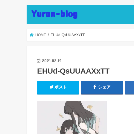
Yuran-blog
HOME
EHUd-QsUUAAXxTT
2021.02.19
EHUd-QsUUAAXxTT
ポスト
シェア