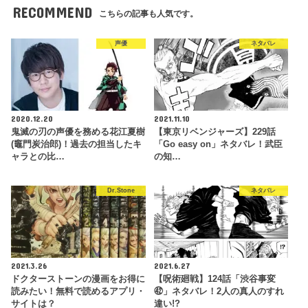
RECOMMEND
こちらの記事も人気です。
声優
ネタバレ
2020.12.20
2021.11.10
鬼滅の刃の声優を務める花江夏樹
【東京リベンジャーズ】229話
(竈門炭治郎)！過去の担当したキ
「Go easy on」ネタバレ！武臣
ャラとの比…
の知…
Dr.Stone
ネタバレ
2021.3.26
2021.6.27
ドクターストーンの漫画をお得に
【呪術廻戦】124話「渋谷事変
読みたい！無料で読めるアプリ・
㊷」ネタバレ！2人の真人のすれ
サイトは？
違い!?