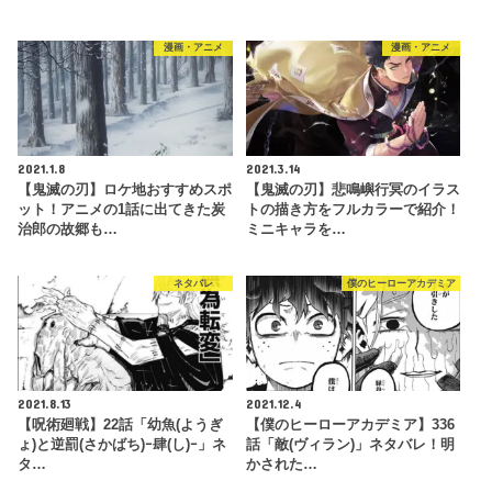
漫画・アニメ
漫画・アニメ
2021.1.8
2021.3.14
【鬼滅の刃】ロケ地おすすめスポ
【鬼滅の刃】悲鳴嶼行冥のイラス
ット！アニメの1話に出てきた炭
トの描き方をフルカラーで紹介！
治郎の故郷も…
ミニキャラを…
ネタバレ
僕のヒーローアカデミア
2021.8.13
2021.12.4
【呪術廻戦】22話「幼魚(ようぎ
【僕のヒーローアカデミア】336
ょ)と逆罰(さかばち)ｰ肆(し)ｰ」ネ
話「敵(ヴィラン)」ネタバレ！明
タ…
かされた…