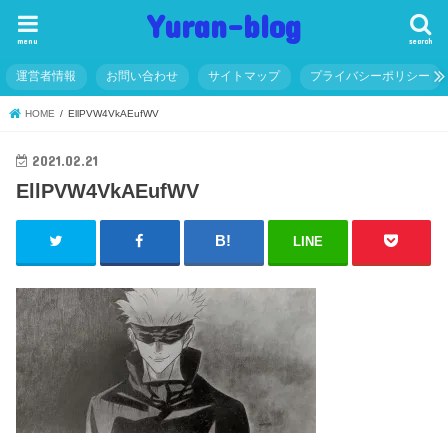
Yuran-blog
menu
search
運営者情報
お問い合わせ
サイトマップ
プライバシーポリシー
HOME
EllPVW4VkAEufWV
2021.02.21
EllPVW4VkAEufWV
LINE