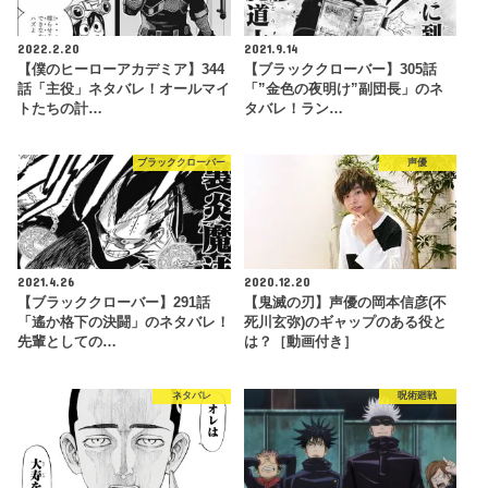
2022.2.20
2021.9.14
【僕のヒーローアカデミア】344
【ブラッククローバー】305話
話「主役」ネタバレ！オールマイ
「”金色の夜明け”副団長」のネ
トたちの計…
タバレ！ラン…
ブラッククローバー
声優
2021.4.26
2020.12.20
【ブラッククローバー】291話
【鬼滅の刃】声優の岡本信彦(不
「遙か格下の決闘」のネタバレ！
死川玄弥)のギャップのある役と
先輩としての…
は？［動画付き］
ネタバレ
呪術廻戦