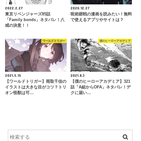
2022.2.27
2020.12.27
東京リベンジャーズ85話
呪術廻戦の漫画を読みたい！無料
「Family bonds」ネタバレ！八
で使えるアプリやサイトは？
戒の決意！！
ワールドトリガー
僕のヒーローアカデミア
2021.5.15
2021.8.3
【ワールドトリガー】雨取千佳の
【僕のヒーローアカデミア】321
イラストは大きな目がコツ？トリ
話「A組からOFA」ネタバレ！デ
オン怪獣は可…
クに届い…