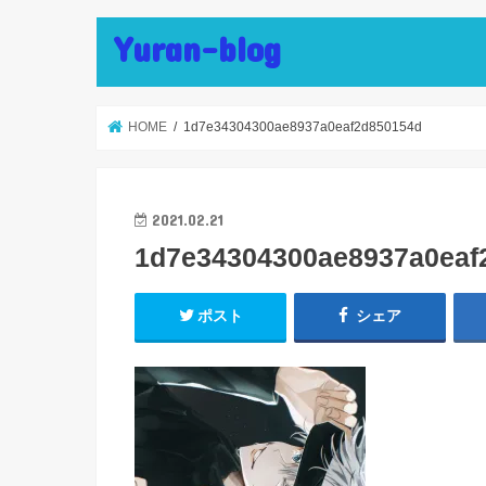
Yuran-blog
HOME
1d7e34304300ae8937a0eaf2d850154d
2021.02.21
1d7e34304300ae8937a0eaf
ポスト
シェア