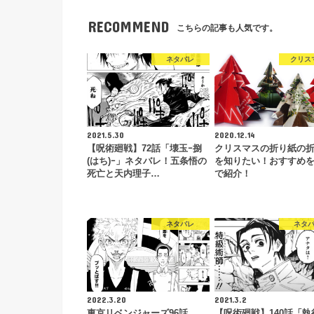
RECOMMEND
こちらの記事も人気です。
ネタバレ
クリス
2021.5.30
2020.12.14
【呪術廻戦】72話「壊玉ｰ捌
クリスマスの折り紙の
(はち)ｰ」ネタバレ！五条悟の
を知りたい！おすすめ
死亡と天内理子…
で紹介！
ネタバレ
ネタ
2022.3.20
2021.3.2
東京リベンジャーズ96話
【呪術廻戦】140話「執