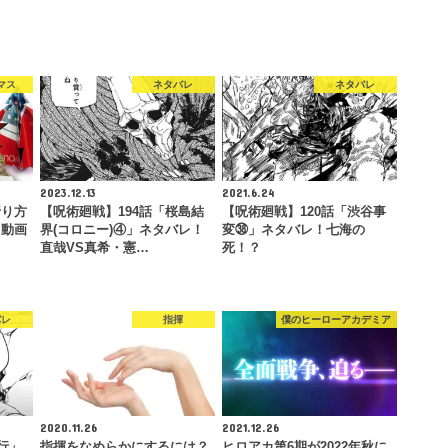
マス
ネタバレ
ネタバレ
2023.12.13
2021.6.24
折り方
【呪術廻戦】194話「桜島結
【呪術廻戦】120話「渋谷事
を動画
界(コロニー)④」ネタバレ！
変㊳」ネタバレ！七海の
直哉VS真希・憲…
死！？
バレ
指揮
僕のヒーローアカデミア
2020.11.26
2021.12.26
行」
指揮をなめらかにするには？
ヒロアカ第6期が2022年秋に