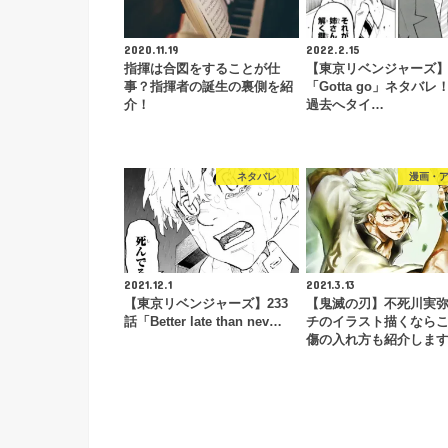
2020.11.19
2022.2.15
指揮は合図をすることが仕
【東京リベンジャーズ】
事？指揮者の誕生の裏側を紹
「Gotta go」ネタバレ
介！
過去へタイ…
ネタバレ
漫画・
2021.12.1
2021.3.13
【東京リベンジャーズ】233
【鬼滅の刃】不死川実
話「Better late than nev…
チのイラスト描くなら
傷の入れ方も紹介しま