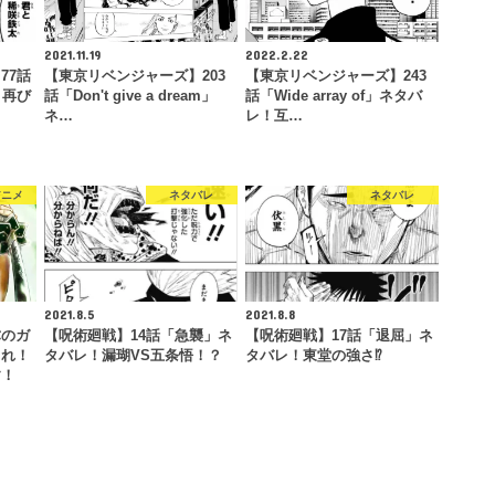
2021.11.19
2022.2.22
77話
【東京リベンジャーズ】203
【東京リベンジャーズ】243
！再び
話「Don't give a dream」
話「Wide array of」ネタバ
ネ…
レ！互…
アニメ
ネタバレ
ネタバレ
2021.8.5
2021.8.8
弥のガ
【呪術廻戦】14話「急襲」ネ
【呪術廻戦】17話「退屈」ネ
これ！
タバレ！漏瑚VS五条悟！？
タバレ！東堂の強さ⁉
す！