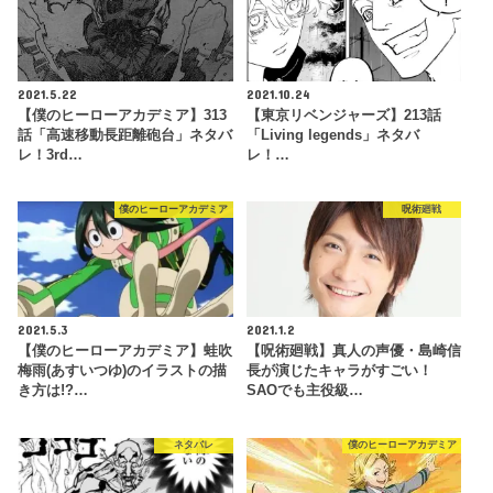
2021.5.22
2021.10.24
【僕のヒーローアカデミア】313
【東京リベンジャーズ】213話
話「高速移動長距離砲台」ネタバ
「Living legends」ネタバ
レ！3rd…
レ！…
僕のヒーローアカデミア
呪術廻戦
2021.5.3
2021.1.2
【僕のヒーローアカデミア】蛙吹
【呪術廻戦】真人の声優・島崎信
梅雨(あすいつゆ)のイラストの描
長が演じたキャラがすごい！
き方は!?…
SAOでも主役級…
ネタバレ
僕のヒーローアカデミア