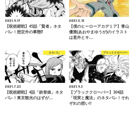
2021.9.17
2021.5.13
【呪術廻戦】45話「賢者」ネタ
【僕のヒーローアカデミア】青山
バレ！想定外の事態⁉
優雅(あおやまゆうが)のイラスト
は意外とキ…
ネタバレ
ブラッククローバー
2021.7.23
2021.9.3
【呪術廻戦】4話「鉄骨娘」ネタ
【ブラッククローバー】304話
バレ！東京観光のはずが…
「現実と魔法」のネタバレ！それ
ぞれの想い!!