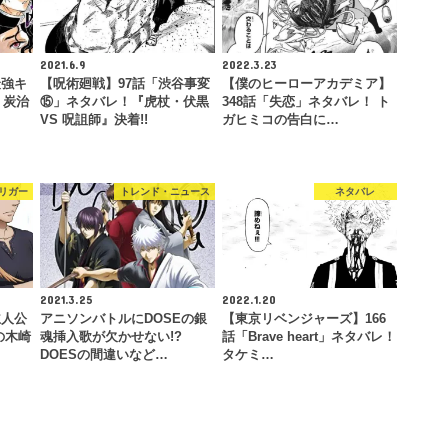
2021.6.9
2022.3.23
最強キ
【呪術廻戦】97話「渋谷事変
【僕のヒーローアカデミア】
！炭治
⑮」ネタバレ！『虎杖・伏黒
348話「失恋」ネタバレ！ ト
VS 呪詛師』決着!!
ガヒミコの告白に…
リガー
トレンド・ニュース
ネタバレ
2021.3.25
2022.1.20
主人公
アニソンバトルにDOSEの銀
【東京リベンジャーズ】166
の木崎
魂挿入歌が欠かせない!?
話「Brave heart」ネタバレ！
DOESの間違いなど…
タケミ…