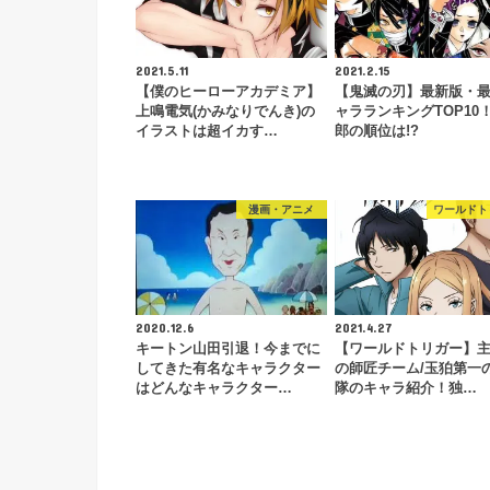
2021.5.11
2021.2.15
【僕のヒーローアカデミア】
【鬼滅の刃】最新版・
上鳴電気(かみなりでんき)の
ャラランキングTOP10
イラストは超イカす…
郎の順位は!?
漫画・アニメ
ワールドト
2020.12.6
2021.4.27
キートン山田引退！今までに
【ワールドトリガー】
してきた有名なキャラクター
の師匠チーム/玉狛第一
はどんなキャラクター…
隊のキャラ紹介！独…