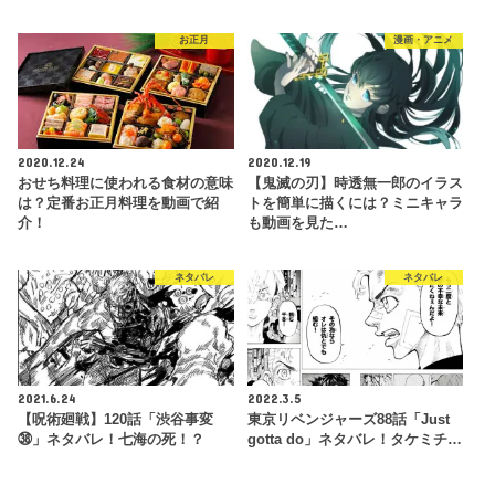
お正月
漫画・アニメ
2020.12.24
2020.12.19
おせち料理に使われる食材の意味
【鬼滅の刃】時透無一郎のイラス
は？定番お正月料理を動画で紹
トを簡単に描くには？ミニキャラ
介！
も動画を見た…
ネタバレ
ネタバレ
2021.6.24
2022.3.5
【呪術廻戦】120話「渋谷事変
東京リベンジャーズ88話「Just
㊳」ネタバレ！七海の死！？
gotta do」ネタバレ！タケミチ…