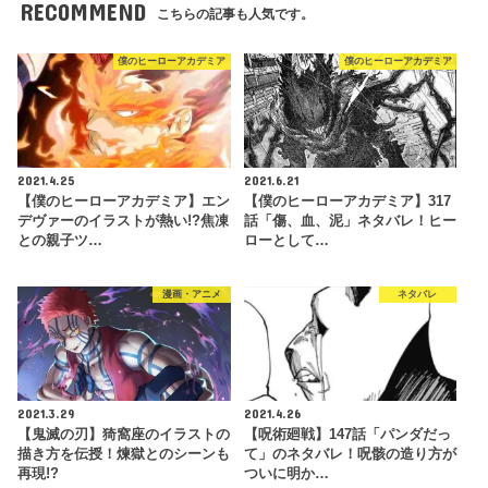
RECOMMEND
こちらの記事も人気です。
僕のヒーローアカデミア
僕のヒーローアカデミア
2021.4.25
2021.6.21
【僕のヒーローアカデミア】エン
【僕のヒーローアカデミア】317
デヴァーのイラストが熱い!?焦凍
話「傷、血、泥」ネタバレ！ヒー
との親子ツ…
ローとして…
漫画・アニメ
ネタバレ
2021.3.29
2021.4.26
【鬼滅の刃】猗窩座のイラストの
【呪術廻戦】147話「パンダだっ
描き方を伝授！煉獄とのシーンも
て」のネタバレ！呪骸の造り方が
再現!?
ついに明か…