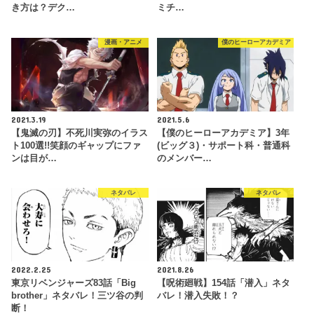
き方は？デク…
ミチ…
漫画・アニメ
僕のヒーローアカデミア
2021.3.19
2021.5.6
【鬼滅の刃】不死川実弥のイラス
【僕のヒーローアカデミア】3年
ト100選!!笑顔のギャップにファ
(ビッグ３)・サポート科・普通科
ンは目が…
のメンバー…
ネタバレ
ネタバレ
2022.2.25
2021.8.26
東京リベンジャーズ83話「Big
【呪術廻戦】154話「潜入」ネタ
brother」ネタバレ！三ツ谷の判
バレ！潜入失敗！？
断！