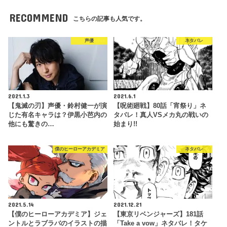
RECOMMEND
こちらの記事も人気です。
声優
ネタバレ
2021.1.3
2021.6.1
【鬼滅の刃】声優・鈴村健一が演
【呪術廻戦】80話「宵祭り」ネ
じた有名キャラは？伊黒小芭内の
タバレ！真人VSメカ丸の戦いの
他にも驚きの…
始まり!!
僕のヒーローアカデミア
ネタバレ
2021.5.14
2021.12.21
【僕のヒーローアカデミア】ジェ
【東京リベンジャーズ】181話
ントルとラブラバのイラストの描
「Take a vow」ネタバレ！タケ