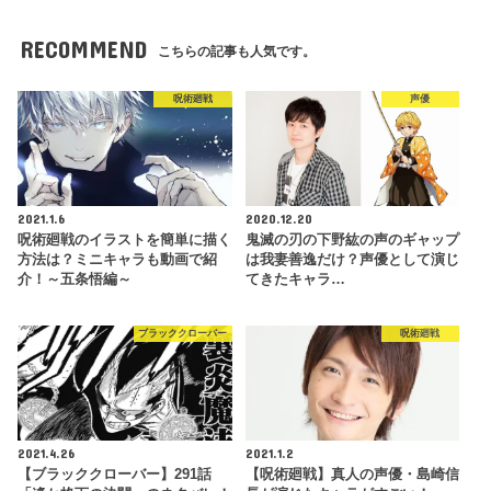
RECOMMEND
こちらの記事も人気です。
呪術廻戦
声優
2021.1.6
2020.12.20
呪術廻戦のイラストを簡単に描く
鬼滅の刃の下野紘の声のギャップ
方法は？ミニキャラも動画で紹
は我妻善逸だけ？声優として演じ
介！～五条悟編～
てきたキャラ…
ブラッククローバー
呪術廻戦
2021.4.26
2021.1.2
【ブラッククローバー】291話
【呪術廻戦】真人の声優・島崎信