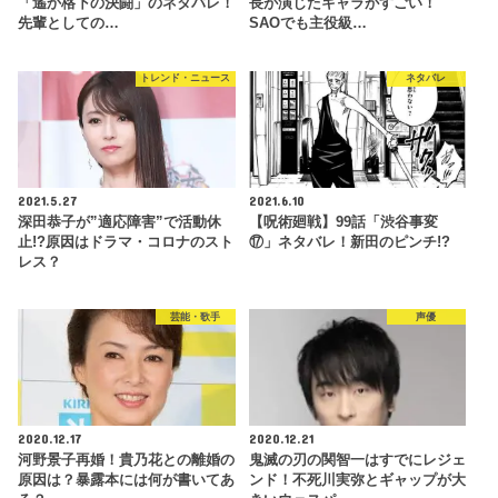
「遙か格下の決闘」のネタバレ！
長が演じたキャラがすごい！
先輩としての…
SAOでも主役級…
トレンド・ニュース
ネタバレ
2021.5.27
2021.6.10
深田恭子が”適応障害”で活動休
【呪術廻戦】99話「渋谷事変
止!?原因はドラマ・コロナのスト
⑰」ネタバレ！新田のピンチ!?
レス？
芸能・歌手
声優
2020.12.17
2020.12.21
河野景子再婚！貴乃花との離婚の
鬼滅の刃の関智一はすでにレジェ
原因は？暴露本には何が書いてあ
ンド！不死川実弥とギャップが大