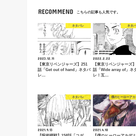
RECOMMEND
こちらの記事も人気です。
ネタバレ
ネタ
2023.12.11
2022.2.22
【東京リベンジャーズ】251
【東京リベンジャーズ】2
話「Get out of hand」ネタバ
話「Wide array of」
レ…
レ！互…
ネタバレ
僕のヒーローアカ
2021.9.13
2021.4.10
【呪術廻戦】158話「コガ
【僕のヒーローアカデ