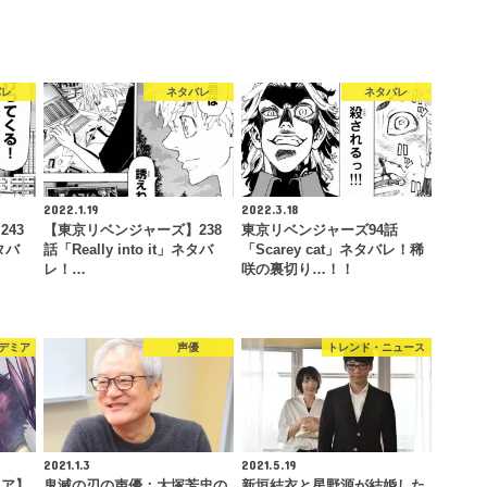
バレ
ネタバレ
ネタバレ
2022.1.19
2022.3.18
43
【東京リベンジャーズ】238
東京リベンジャーズ94話
ネタバ
話「Really into it」ネタバ
「Scarey cat」ネタバレ！稀
レ！…
咲の裏切り…！！
デミア
声優
トレンド・ニュース
2021.1.3
2021.5.19
ミア】
鬼滅の刃の声優：大塚芳忠の
新垣結衣と星野源が結婚した