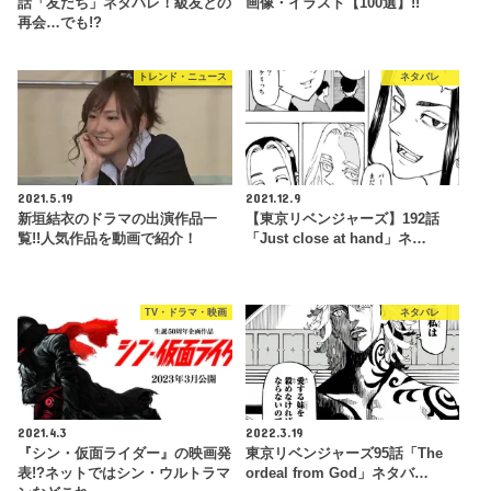
話「友だち」ネタバレ！級友との
画像・イラスト【100選】!!
再会…でも!?
トレンド・ニュース
ネタバレ
2021.5.19
2021.12.9
新垣結衣のドラマの出演作品一
【東京リベンジャーズ】192話
覧!!人気作品を動画で紹介！
「Just close at hand」ネ…
TV・ドラマ・映画
ネタバレ
2021.4.3
2022.3.19
『シン・仮面ライダー』の映画発
東京リベンジャーズ95話「The
表!?ネットではシン・ウルトラマ
ordeal from God」ネタバ…