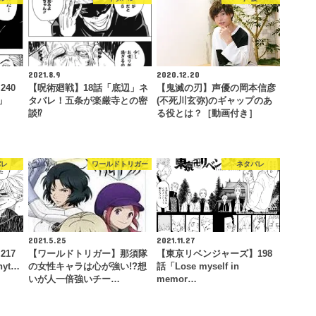
2021.8.9
2020.12.20
40
【呪術廻戦】18話「底辺」ネ
【鬼滅の刃】声優の岡本信彦
t」
タバレ！五条が楽厳寺との密
(不死川玄弥)のギャップのあ
談⁉
る役とは？［動画付き］
バレ
ワールドトリガー
ネタバレ
2021.5.25
2021.11.27
17
【ワールドトリガー】那須隊
【東京リベンジャーズ】198
nyt…
の女性キャラは心が強い!?想
話「Lose myself in
いが人一倍強いチー…
memor…