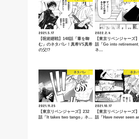
2021.5.17
2022.2.4
【呪術廻戦】148話「葦を啣
【東京リベンジャーズ】2
む」のネタバレ！真希VS真希
話「Go into retiremen
の父!?
ネ…
ネタバレ
ネタ
2021.11.25
2021.10.17
【東京リベンジャーズ】232
【東京リベンジャーズ】2
話「It takes two tango」ネ…
話「Have never seen a