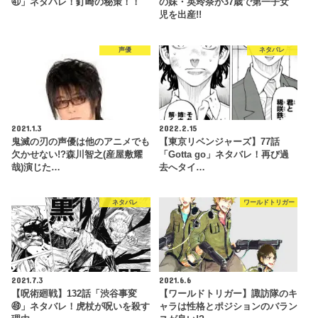
㊶」ネタバレ！釘崎の秘策！！
の妹・英玲奈が37歳で第一子女
児を出産!!
声優
ネタバレ
2021.1.3
2022.2.15
鬼滅の刃の声優は他のアニメでも
【東京リベンジャーズ】77話
欠かせない!?森川智之(産屋敷耀
「Gotta go」ネタバレ！再び過
哉)演じた…
去へタイ…
ネタバレ
ワールドトリガー
2021.7.3
2021.6.6
【呪術廻戦】132話「渋谷事変
【ワールドトリガー】諏訪隊のキ
㊾」ネタバレ！虎杖が呪いを殺す
ャラは性格とポジションのバラン