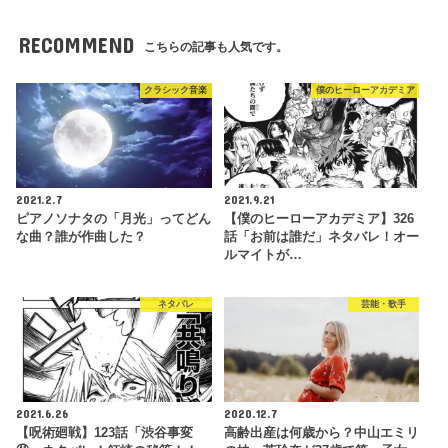
RECOMMEND
こちらの記事も人気です。
クラシック音楽
僕のヒーローアカデミア
2021.2.7
2021.9.21
ピアノソナタの「月光」ってどん
【僕のヒーローアカデミア】326
な曲？誰が作曲した？
話「お前は誰だ」ネタバレ！オー
ルマイトが…
ネタバレ
芸能・歌手
2021.6.26
2020.12.7
【呪術廻戦】123話「渋谷事変
高齢出産は何歳から？中山エミリ