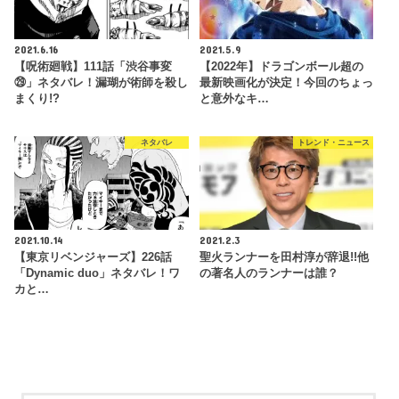
2021.6.16
2021.5.9
【呪術廻戦】111話「渋谷事変
【2022年】ドラゴンボール超の
㉙」ネタバレ！漏瑚が術師を殺し
最新映画化が決定！今回のちょっ
まくり!?
と意外なキ…
ネタバレ
トレンド・ニュース
2021.10.14
2021.2.3
【東京リベンジャーズ】226話
聖火ランナーを田村淳が辞退!!他
「Dynamic duo」ネタバレ！ワ
の著名人のランナーは誰？
カと…