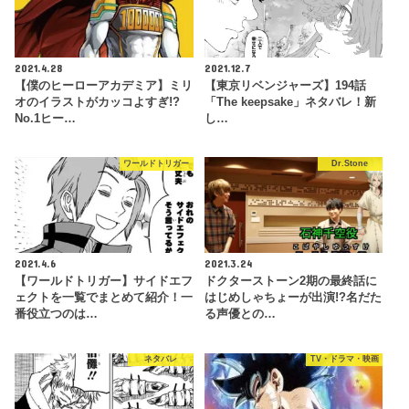
2021.4.28
2021.12.7
【僕のヒーローアカデミア】ミリ
【東京リベンジャーズ】194話
オのイラストがカッコよすぎ!?
「The keepsake」ネタバレ！新
No.1ヒー…
し…
ワールドトリガー
Dr.Stone
2021.4.6
2021.3.24
【ワールドトリガー】サイドエフ
ドクターストーン2期の最終話に
ェクトを一覧でまとめて紹介！一
はじめしゃちょーが出演!?名だた
番役立つのは…
る声優との…
ネタバレ
TV・ドラマ・映画