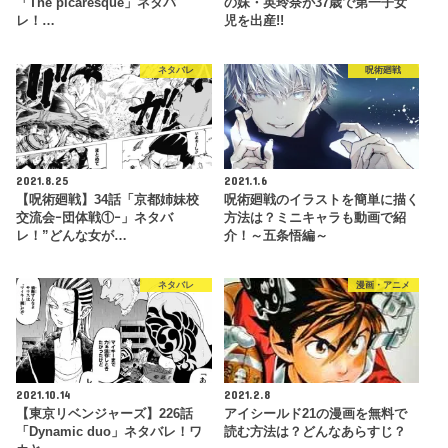
「The picaresque」ネタバ
の妹・英玲奈が37歳で第一子女
レ！…
児を出産!!
ネタバレ
呪術廻戦
2021.8.25
2021.1.6
【呪術廻戦】34話「京都姉妹校
呪術廻戦のイラストを簡単に描く
交流会ｰ団体戦①ｰ」ネタバ
方法は？ミニキャラも動画で紹
レ！”どんな女が…
介！～五条悟編～
ネタバレ
漫画・アニメ
2021.10.14
2021.2.8
【東京リベンジャーズ】226話
アイシールド21の漫画を無料で
「Dynamic duo」ネタバレ！ワ
読む方法は？どんなあらすじ？