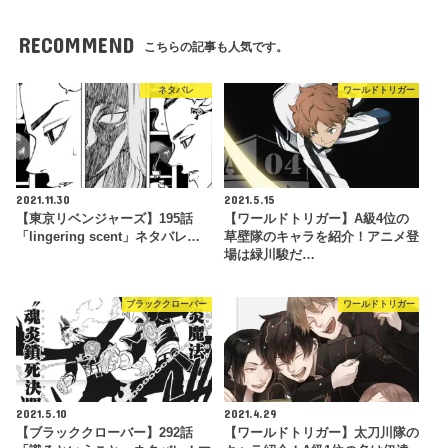
RECOMMEND
こちらの記事も人気です。
ネタバレ
ワールドトリガー
2021.11.30
2021.5.15
【東京リベンジャーズ】195話
【ワールドトリガー】A級4位の
「lingering scent」ネタバレ…
草壁隊のキャラを紹介！アニメ登
場は緑川駿だ…
ブラッククローバー
ワールドトリガー
2021.5.10
2021.4.29
【ブラッククローバー】292話
【ワールドトリガー】太刀川隊の