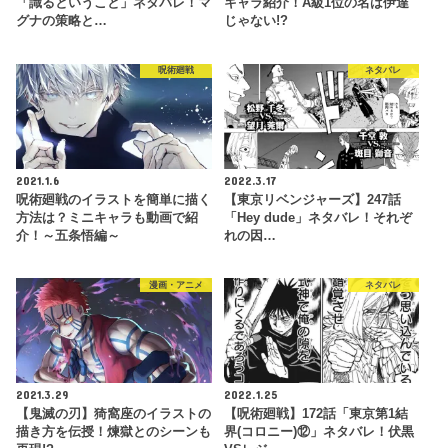
「識るということ」ネタバレ！マ
キャラ紹介！A級1位の名は伊達
グナの策略と…
じゃない!?
呪術廻戦
ネタバレ
2021.1.6
2022.3.17
呪術廻戦のイラストを簡単に描く
【東京リベンジャーズ】247話
方法は？ミニキャラも動画で紹
「Hey dude」ネタバレ！それぞ
介！～五条悟編～
れの因…
漫画・アニメ
ネタバレ
2021.3.29
2022.1.25
【鬼滅の刃】猗窩座のイラストの
【呪術廻戦】172話「東京第1結
描き方を伝授！煉獄とのシーンも
界(コロニー)⑫」ネタバレ！伏黒