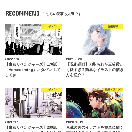
RECOMMEND
こちらの記事も人気です。
ネタバレ
呪術廻戦
2022.1.12
2021.2.28
【東京リベンジャーズ】170話
【呪術廻戦】刀取られた三輪霞が
「Homecoming」ネタバレ！戻
可愛すぎ？簡単なイラストの描き
ってき…
方を紹介！
ネタバレ
漫画・アニメ
2021.11.3
2020.12.19
【東京リベンジャーズ】209話
鬼滅の刃のイラストを簡単に描く