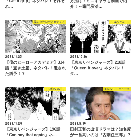
「Get a grip」ネタバレ！それぞ
方法は？ミニキャラも動画で紹
れ…
介！～竈門炭治…
僕のヒーローアカデミア
ネタバレ
2021.11.23
2021.10.16
【僕のヒーローアカデミア】334
【東京リベンジャーズ】218話
話「置き土産」ネタバレ！遺され
「Queen it over」ネタバレ！
た猶予！？
タ…
ネタバレ
トレンド・ニュース
2021.11.29
2021.5.19
【東京リベンジャーズ】196話
田村正和の出演ドラマは？知名度
「Can say that again」ネ…
が一番高いのは『古畑任三郎』？