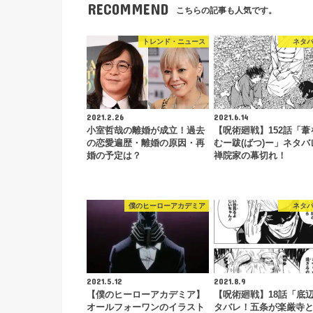
RECOMMEND
こちらの記事も人気です。
トレンド・ニュース
ネタ
2021.2.26
2021.6.14
小室哲哉の離婚が成立！過去
【呪術廻戦】152話「葦
の恋愛遍歴・離婚の原因・再
むー跋(ばつ)ー」ネタバ
婚の予定は？
禅院家の幕切れ！
僕のヒーローアカデミア
ネタ
2021.5.12
2021.8.9
【僕のヒーローアカデミア】
【呪術廻戦】18話「底
オールフォーワンのイラスト
タバレ！五条が楽厳寺