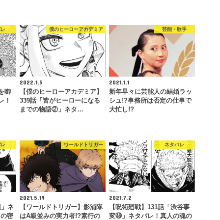
バレ
僕のヒーローアカデミア
芸能・歌手
2022.1.5
2021.1.1
を啣
【僕のヒーローアカデミア】
新年早々に芸能人の結婚ラッ
レ！
339話「皆がヒーローになる
シュ!?事務所は否定の仕事で
までの物語②」ネタ…
大忙し!?
バレ
ワールドトリガー
ネタバレ
2021.5.19
2021.7.2
辺」ネ
【ワールドトリガー】影浦隊
【呪術廻戦】131話「渋谷事
との密
はA級並みの実力者!?素行の
変㊽」ネタバレ！真人の魂の