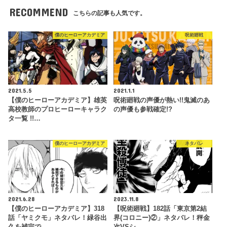
RECOMMEND
こちらの記事も人気です。
僕のヒーローアカデミア
呪術廻戦
2021.5.5
2021.1.1
【僕のヒーローアカデミア】雄英
呪術廻戦の声優が熱い!!鬼滅のあ
高校教師のプロヒーローキャラク
の声優も参戦確定!?
タ一覧 !!…
僕のヒーローアカデミア
ネタバレ
2021.6.28
2023.11.8
【僕のヒーローアカデミア】318
【呪術廻戦】182話「東京第2結
話「ヤミクモ」ネタバレ！緑谷出
界(コロニー)②」ネタバレ！秤金