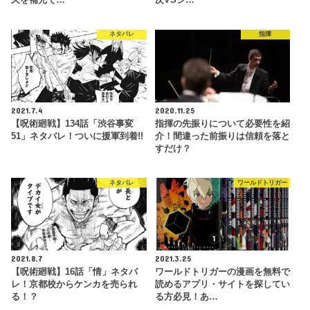
久を補完で…
次VSシ…
ネタバレ
指揮
2021.7.4
2020.11.25
【呪術廻戦】134話「渋谷事変
指揮の先振りについて必要性を紹
51」ネタバレ！ついに援軍到着!!
介！間違った前振りは信頼を落と
すだけ？
ネタバレ
ワールドトリガー
2021.8.7
2021.3.25
【呪術廻戦】16話「情」ネタバ
ワールドトリガーの漫画を無料で
レ！京都校からケンカを売られ
読めるアプリ・サイトを探してい
る！？
る方必見！あ…