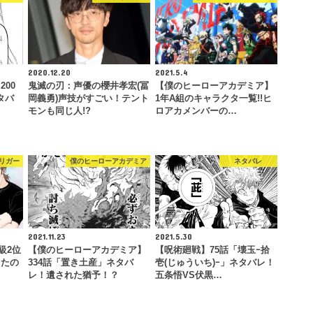
2020.12.20
2021.5.4
00
鬼滅の刃：声優の櫻井孝宏(冨
【僕のヒーローアカデミア】
ネタバ
岡義勇)声技がすごい！テント
1年A組のキャラクタ一覧!!ヒ
モンも同じ人!?
ロアカメンバーの…
リガー
僕のヒーローアカデミア
ネタバレ
2021.11.23
2021.5.30
級2位
【僕のヒーローアカデミア】
【呪術廻戦】75話「壊玉ｰ拾
ったの
334話「置き土産」ネタバ
壱(じゅういち)ｰ」ネタバレ！
レ！遺された猶予！？
五条悟VS伏黒…